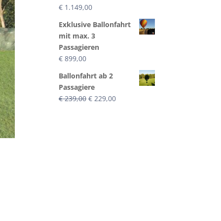
€
1.149,00
Exklusive Ballonfahrt
mit max. 3
Passagieren
€
899,00
Ballonfahrt ab 2
Passagiere
Ursprünglicher
Aktueller
€
239,00
€
229,00
Preis
Preis
war:
ist:
€ 239,00
€ 229,00.