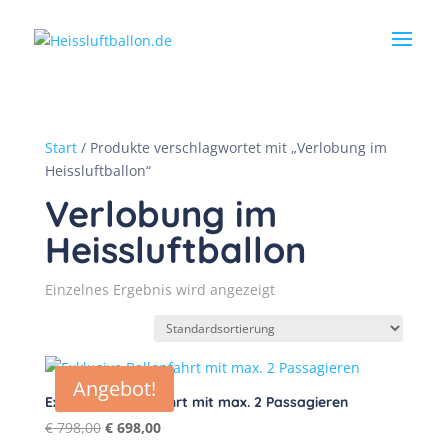
Start
/ Produkte verschlagwortet mit „Verlobung im
Heissluftballon“
Verlobung im
Heissluftballon
Einzelnes Ergebnis wird angezeigt
Angebot!
Exklusive Ballonfahrt mit max. 2 Passagieren
Ursprünglicher
Aktueller
€
798,00
€
698,00