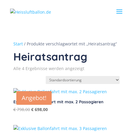
Start
/ Produkte verschlagwortet mit „Heiratsantrag“
Heiratsantrag
Alle 4 Ergebnisse werden angezeigt
Angebot!
Exklusive Ballonfahrt mit max. 2 Passagieren
Ursprünglicher
Aktueller
€
798,00
€
698,00
Preis
Preis
war:
ist:
€ 798,00
€ 698,00.