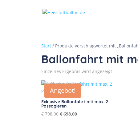
Start
/ Produkte verschlagwortet mit „Ballonfah
Ballonfahrt mit m
Einzelnes Ergebnis wird angezeigt
Angebot!
Exklusive Ballonfahrt mit max. 2
Passagieren
Ursprünglicher
Aktueller
€
798,00
€
698,00
Preis
Preis
war:
ist:
€ 798,00
€ 698,00.