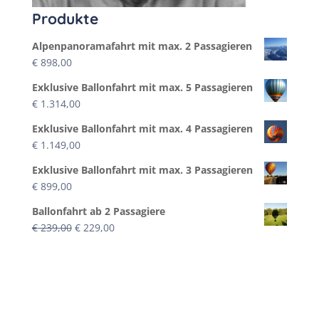
Produkte
Alpenpanoramafahrt mit max. 2 Passagieren
€
898,00
Exklusive Ballonfahrt mit max. 5 Passagieren
€
1.314,00
Exklusive Ballonfahrt mit max. 4 Passagieren
€
1.149,00
Exklusive Ballonfahrt mit max. 3 Passagieren
€
899,00
Ballonfahrt ab 2 Passagiere
Ursprünglicher
Aktueller
€
239,00
€
229,00
Preis
Preis
war:
ist:
€ 239,00
€ 229,00.