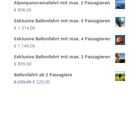
Alpenpanoramafahrt mit max. 2 Passagieren
€
898,00
Exklusive Ballonfahrt mit max. 5 Passagieren
€
1.314,00
Exklusive Ballonfahrt mit max. 4 Passagieren
€
1.149,00
Exklusive Ballonfahrt mit max. 3 Passagieren
€
899,00
Ballonfahrt ab 2 Passagiere
Ursprünglicher
Aktueller
€
239,00
€
229,00
Preis
Preis
war:
ist:
€ 239,00
€ 229,00.